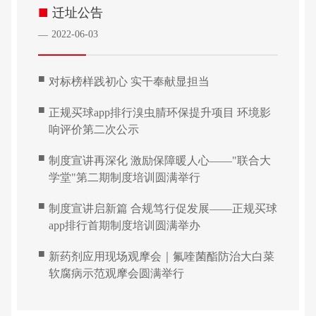
■
迁址公告
2022-06-03
—
■
对标榜样践初心 实干奉献显担当
■
正规买球app排行溴虫腈环保提升项目 环境影
响评价第二次公示
■
制度宣讲再深化 激励保障暖人心——"联合大
学堂"第二期制度培训圆满举行
■
制度宣讲启新篇 合规笃行促发展——正规买球
app排行首期制度培训圆满举办
■
新药剂应用现场观摩会｜氟喹菌酯防治大白菜
软腐病示范观摩会圆满举行