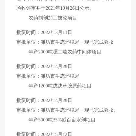
验收评审并于
2021
年
10
月
26
日公示。
农药制剂加工技改项目
批复时间：
2022
年
3
月
11
日
审批单位：潍坊市生态环境局，现已完成验收
年产
2000
吨噁二嗪农药中间体项目
批复时间：
2022
年
4
月
29
日
审批单位：潍坊市生态环境局
年产
1200
吨戊炔草胺原药项目
批复时间：
2022
年
4
月
29
日
审批单位：潍坊市生态环境局，现已完成验收。
年产
5000
吨
35%
威百亩水剂项目
批复时间：
2022
年
5
月
12
日