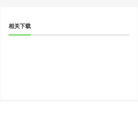
相关下载
Copyright © 2022 正规买球app排行
鲁ICP备19047006号 -1
鲁农药广审
（文）2024159
网站建设：正规买球app排行
济南
SEO标签