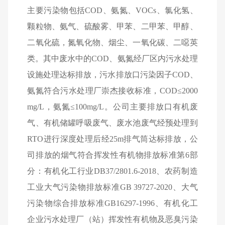
主要污染物包括
COD
、氨氮、
VOCs
、氯化氢、
颗粒物、氨气、硫酸雾、甲苯、二甲苯、甲醇、
二氧化硫，氮氧化物、烟尘、一氧化碳、二噁英
类。其中废水中的
COD
、氨氮经厂区内污水处理
设施处理达标排放，污水排放口污染因子
COD
、
氨氮符合污水处理厂崇杰接收标准，
COD
≤
2000
mg/L
，氨氮≤
100mg/L
。公司主要排放口有机废
气、有机储罐呼吸废气、废水池废气经预处理到
RTO
进行深度处理后经
25m
排气筒达标排放，公
司排放的烟气符合挥发性有机物排放标准第
6
部
分：有机化工行业
DB37/2801.6-2018
、农药制造
工业大气污染物排放标准
GB 39727-2020
、大气
污染物综合排放标准
GB16297-1996
、有机化工
企业污水处理厂（站）
挥发性有机物及恶臭污染