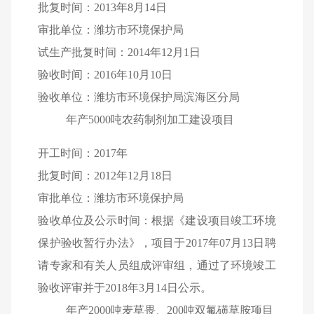
批复时间：
2013
年
8
月
14
日
审批单位：潍坊市环境保护局
试生产批复时间：
2014
年
12
月
1
日
验收时间：
2016
年
10
月
10
日
验收单位：潍坊市环境保护局滨海区分局
年产
5000
吨农药制剂加工建设项目
开工时间：
2017
年
批复时间：
2012
年
12
月
18
日
审批单位：潍坊市环境保护局
验收单位及公示时间：根据《建设项目竣工环境
保护验收暂行办法》，项目于
2017
年
07
月
13
日聘
请专家和有关人员组成评审组，通过了环境竣工
验收评审并于
2018
年
3
月
14
日公示。
年产
2000
吨麦草畏、
200
吨双氟磺草胺项目