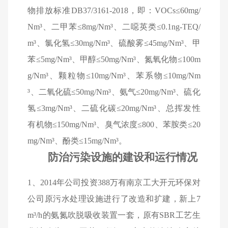
物排放标准
DB37/3161-2018
，即：
VOCs
≤
60mg/
Nm
³、二甲苯≤
8mg/Nm
³、二噁英类≤
0.1ng-TEQ/
m
³、氯化氢≤
30mg/Nm
³、硫酸雾≤
45mg/Nm
³、甲
苯≤
5mg/Nm
³、甲醇≤
50mg/Nm
³、氮氧化物≤
100m
g/Nm
³、颗粒物≤
10mg/Nm
³、苯系物≤
10mg/Nm
³、二氧化硫≤
50mg/Nm
³、氨气≤
20mg/Nm
³、
硫化
氢
≤
3mg/
Nm
³、
二硫化碳
≤
20mg/Nm
³、
总挥发性
有机物
≤
150mg/Nm
³、
臭气浓度
≤
800
、
苯胺类
≤
20
mg/Nm
³、
酚类
≤
15mg/Nm
³。
防治污染设施的建设和运行情况
1
、
2014
年公司投资
388
万有南京工大开元环保对
公司原污水处理设施进行了改造和扩建，新上
7
m
³
/h
的氨氮吹脱吸收装置一套，原有
SBR
工艺生