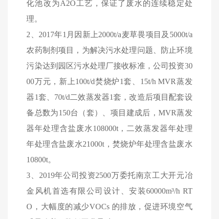
化池改为
A2O
工艺，保证了废水的连续稳定处
理。
2
、
2017
年
1
月因新上
2000t/a
麦草畏项目及
5000t/a
农药制剂项目，为解决污水处理问题、防止环境
污染达到园区污水处理厂接收标准，公司投资
30
00
万元，新上
100t/d
焚烧炉
1
套、
15t/h MVR
蒸发
器
1
套、
70t/d
二效蒸发器
1
套，改造后项目配套设
备总数为
150
台（套）、项目建成后，
MVR
蒸发
器年处理含盐废水
108000t
，二效蒸发器年处理
年处理含盐废水
21000t
，焚烧炉年处理含盐废水
10800t
。
3
、
2019
年公司投资
2500
万委托南京工大开元冶
金风机首选有限公司设计、安装
60000m
³
/h RT
O
，大幅度的减少
VOCs
的排放，促进环境空气