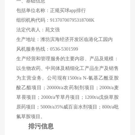
一、基础信息
包括单位名称：正规买球app排行
组织机构代码：
91370700795318708K
法定代表人：苑文强
生产地址：潍坊滨海经济开发区临港化工园内
风机服务热线：
0536-5301599
生产经营和管理服务的主要内容、产品及规模：
以生物农药、中间体及精细化工产品生产及销售
为主营业务。公司现有
1500t/a N-
氰基乙酰亚胺
酸乙酯项目；
20000t/a
农药制剂项目；
2000t/a
麦
草畏项目；
2000t/a
苄草丹项目；
1200t/a
戊炔草胺
原药项目；
5000t/a35%
威百亩水剂项目；
800t/a
吡
氟草胺项目。
排污信息