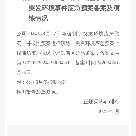
突发环境事件应急预案
备案及演
练情况
公司
2024
年
8
月
27
日新编制了突发环境应急预
案，并按照预案进行演练，突发环境应急预案上
报潍坊市环境保护局滨海区分局备案，备案文号
为
370703-2024-BH084-M
，备案时间为
2024
年
8
月
29
日。
附：公司
3
月份检测报告
检测报告202503.pdf
正规买球app排行
2025
年
3
月