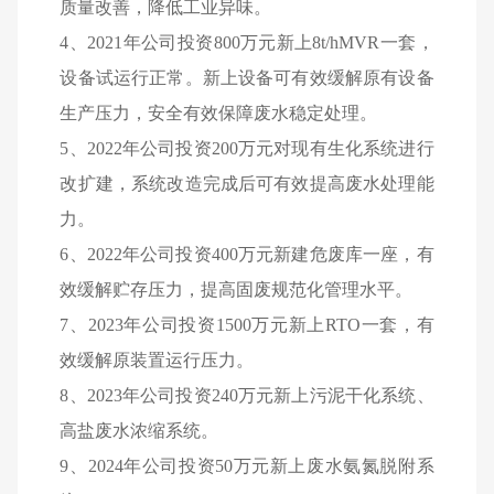
质量改善，降低工业异味。
4
、
2021
年公司投资
800
万元新上
8t/hMVR
一套，
设备试运行正常。新上设备可有效缓解原有设备
生产压力，安全有效保障废水稳定处理。
5
、
2022
年公司投资
200
万元对现有生化系统进行
改扩建，系统改造完成后可有效提高废水处理能
力。
6
、
2022
年公司投资
400
万元新建危废库一座，有
效缓解贮存压力，提高固废规范化管理水平。
7
、
2023
年公司投资
1500
万元新上
RTO
一套，有
效缓解原装置运行压力。
8
、
2023
年公司投资
240
万元新上污泥干化系统、
高盐废水浓缩系统。
9
、
2024
年公司投资
50
万元新上废水氨氮脱附系