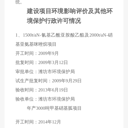
统。
建设项目环境影响评价及其他环
境保护行政许可情况
1
、
1500t/aN-
氰基乙酰亚胺酸乙酯及
2000t/aN-
硝
基亚氨基咪唑烷项目
开工时间：
2009
年
9
月
批复时间：
2009
年
3
月
12
日
审批单位：潍坊市环境保护局
试生产批复时间：
2009
年
9
月
29
日
验收时间：
2013
年
6
月
19
日
验收单位：潍坊市环境保护局
年产
3000
吨甲基硝基胍项目
开工时间：
2014
年
12
月