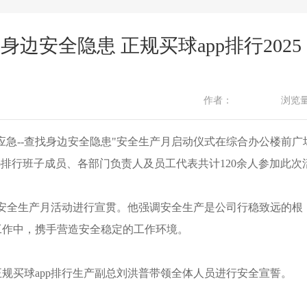
边安全隐患 正规买球app排行2025
作者：
浏览
会应急--查找身边安全隐患"安全生产月启动仪式在综合办公楼前广
pp排行班子成员、各部门负责人及员工代表共计120余人参加此次
对安全生产月活动进行宣贯。他强调安全生产是公司行稳致远的根
工作中，携手营造安全稳定的工作环境。
规买球app排行生产副总刘洪普带领全体人员进行安全宣誓。