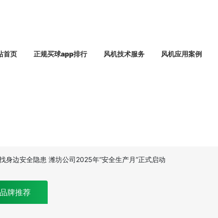
站首页
正规买球app排行
风机技术服务
风机应用案例
找身边安全隐患 潍坊公司2025年“安全生产月”正式启动
品牌推荐