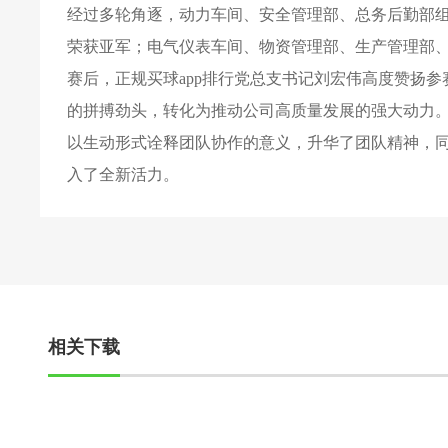
经过多轮角逐，动力车间、安全管理部、总务后勤部组
荣获亚军；电气仪表车间、物资管理部、生产管理部、
赛后，正规买球app排行党总支书记刘宏伟高度赞扬
的拼搏劲头，转化为推动公司高质量发展的强大动力
以生动形式诠释团队协作的意义，升华了团队精神，
入了全新活力。
相关下载