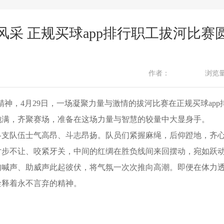
展风采 正规买球app排行职工拔河比赛
作者：
浏览
精神，4月29日，一场凝聚力量与激情的拔河比赛在正规买球app
饱满，齐聚赛场，准备在这场力量与智慧的较量中大显身手。
各支队伍士气高昂、斗志昂扬。队员们紧握麻绳，后仰蹬地，齐
寸步不让、咬紧牙关，中间的红绸在胜负线间来回摆动，宛如跃
呐喊声、助威声此起彼伏，将气氛一次次推向高潮。即便在体力
诠释着永不言弃的精神。