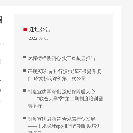
圆
■
迁址公告
2022-06-03
—
量：
■
对标榜样践初心 实干奉献显担当
排
■
正规买球app排行溴虫腈环保提升项
目 环境影响评价第二次公示
心
动
■
制度宣讲再深化 激励保障暖人心
——"联合大学堂"第二期制度培训圆
透
满举行
■
制度宣讲启新篇 合规笃行促发展
——正规买球app排行首期制度培训