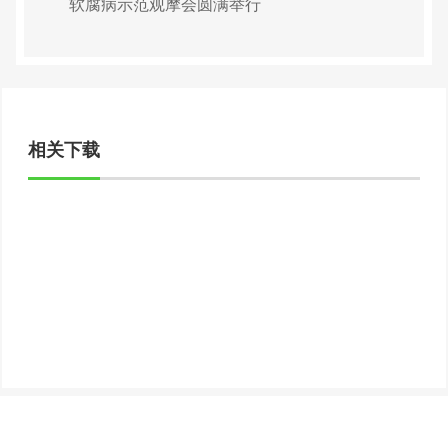
软腐病示范观摩会圆满举行
相关下载
Copyright © 2022 正规买球app排行
鲁ICP备19047006号 -1
鲁农药广审