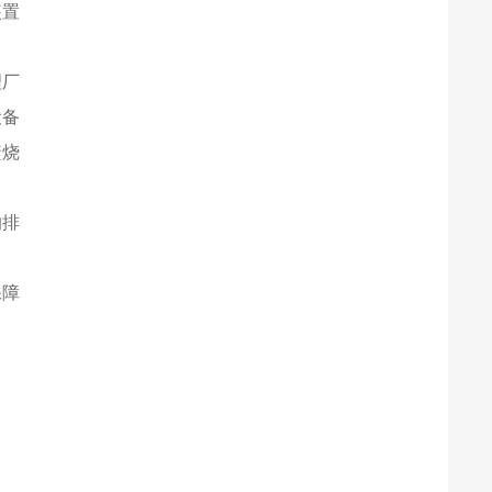
装置
理厂
设备
焚烧
的排
保障