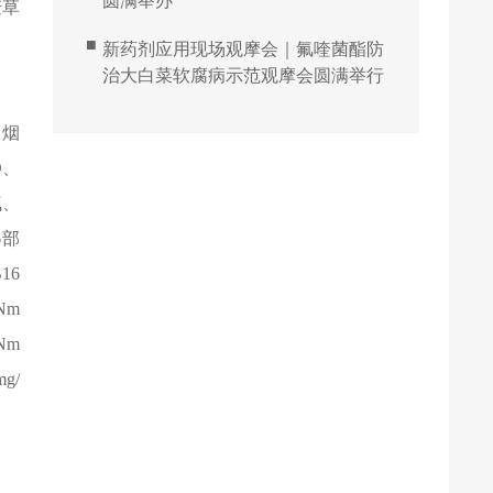
圆满举办
麦草
■
新药剂应用现场观摩会｜氟喹菌酯防
治大白菜软腐病示范观摩会圆满举行
、烟
D
、
气、
6
部
16
Nm
Nm
mg/