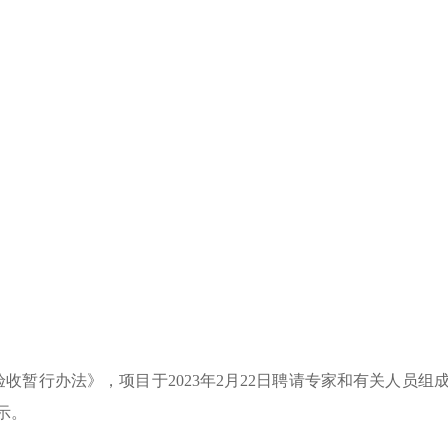
验收暂行办法》，项目于
2023
年
2
月
22
日聘请专家和有关人员组
示。