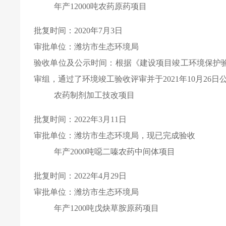
年产
12000
吨农药原药项目
批复时间：
2020
年
7
月
3
日
审批单位：潍坊市生态环境局
验收单位及公示时间：根据《建设项目竣工环境保护
审组，通过了环境竣工验收评审并于
2021
年
10
月
26
日
农药制剂加工技改项目
批复时间：
2022
年
3
月
11
日
审批单位：潍坊市生态环境局，现已完成验收
年产
2000
吨噁二嗪农药中间体项目
批复时间：
2022
年
4
月
29
日
审批单位：潍坊市生态环境局
年产
1200
吨戊炔草胺原药项目