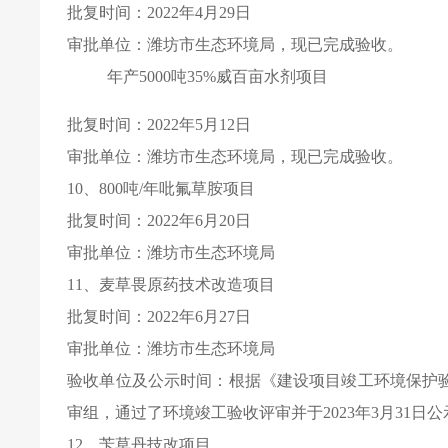
批复时间：
2022
年
4
月
29
日
审批单位：潍坊市生态环境局，现已完成验收。
年产
5000
吨
35%
威百亩水剂项目
批复时间：
2022
年
5
月
12
日
审批单位：潍坊市生态环境局，现已完成验收。
10
、
800
吨
/
年吡氟草胺项目
批复时间：
2022
年
6
月
20
日
审批单位：潍坊市生态环境局
11
、麦草畏原药技术改造项目
批复时间：
2022
年
6
月
27
日
审批单位：潍坊市生态环境局
验收单位及公示时间：根据《建设项目竣工环境保护
审组，通过了环境竣工验收评审并于
2023
年
3
月
31
日公
12
、苄草丹技改项目