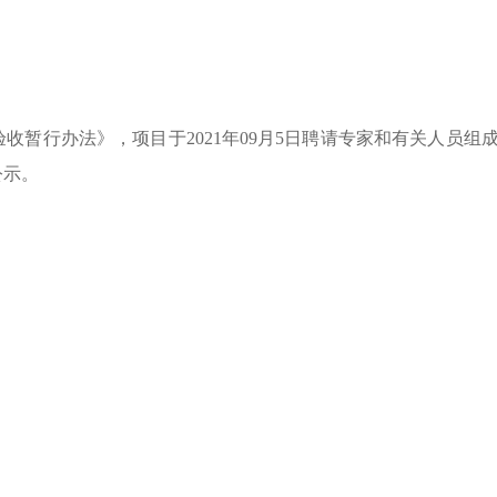
验收暂行办法》，项目于
2021
年
09
月
5
日聘请专家和有关人员组
公示。