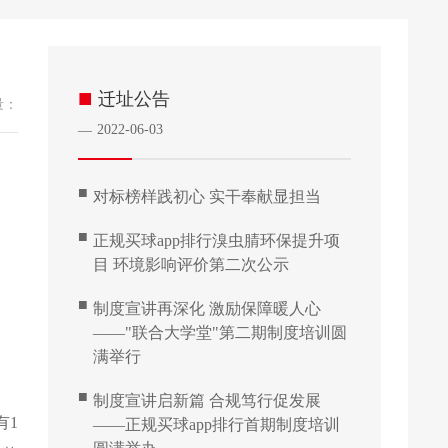
■
迁址公告
量：
2022-06-03
—
■
对标榜样践初心 实干奉献显担当
■
正规买球app排行溴虫腈环保提升项
目 环境影响评价第二次公示
■
制度宣讲再深化 激励保障暖人心
——"联合大学堂"第二期制度培训圆
满举行
■
制度宣讲启新篇 合规笃行促发展
有
1
——正规买球app排行首期制度培训