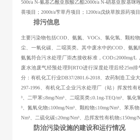
500t/a N-
氰基乙酰亚胺酸乙酯
2000t/a N-
硝基亚胺基咪
畏项目；
2000t/a
苄草丹项目；
1200t/a
戊炔草胺原药项
排污信息
主要污染物包括
COD
、氨氮、
VOCs
、氯化氢、颗粒
尘、一氧化碳、二噁英类。其中废水中的
COD
、氨氮
氨氮符合污水处理厂崇杰接收标准，
COD
≤
2000mg/L
废水池废气经预处理到
RTO
进行深度处理后经
25m
排
分：有机化工行业
DB37/2801.6-2018
、农药制造工业
297-1996
、有机化工企业污水处理厂（站）
挥发性有
³、二甲苯≤
8mg/Nm
³、二噁英类≤
0.1ng-TEQ/m
³、氯化
³、氮氧化物≤
100mg/Nm
³、颗粒物≤
10mg/Nm
³、苯系物
Nm
³、
二硫化碳
≤
20mg/Nm
³、
总挥发性有机物
≤
150mg/
防治污染设施的建设和运行情况