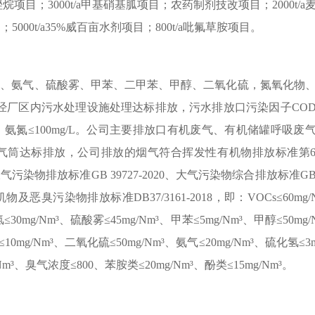
唑烷项目；
3000t/a
甲基硝基胍项目；农药制剂技改项目；
2000t/a
目；
5000t/a35%
威百亩水剂项目；
800t/a
吡氟草胺项目。
物、氨气、硫酸雾、甲苯、二甲苯、甲醇、二氧化硫，氮氧化物
经厂区内污水处理设施处理达标排放，污水排放口污染因子
CO
，氨氮≤
100mg/L
。公司主要排放口有机废气、有机储罐呼吸废
气筒达标排放，公司排放的烟气符合挥发性有机物排放标准第
大气污染物排放标准
GB 39727-2020
、大气污染物综合排放标准
GB
机物及恶臭污染物排放标准
DB37/3161-2018
，即：
VOCs
≤
60mg/
氢≤
30mg/Nm
³、硫酸雾≤
45mg/Nm
³、甲苯≤
5mg/Nm
³、甲醇≤
50mg/
≤
10mg/Nm
³、二氧化硫≤
50mg/Nm
³、氨气≤
20mg/Nm
³、
硫化氢
≤
3
Nm
³、
臭气浓度
≤
800
、
苯胺类
≤
20mg/Nm
³、
酚类
≤
15mg/Nm
³。