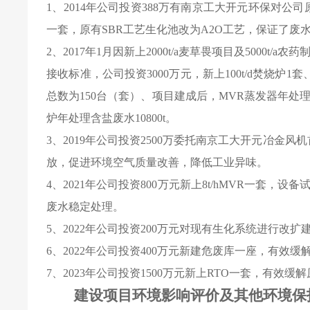
1
、
2014
年公司投资
388
万有南京工大开元环保对公司
一套，原有
SBR
工艺生化池改为
A2O
工艺，保证了废
2
、
2017
年
1
月因新上
2000t/a
麦草畏项目及
5000t/a
农药
接收标准，公司投资
3000
万元，新上
100t/d
焚烧炉
1
套
总数为
150
台（套）、项目建成后，
MVR
蒸发器年处
炉年处理含盐废水
10800t
。
3
、
2019
年公司投资
2500
万委托南京工大开元冶金风机
放，促进环境空气质量改善，降低工业异味。
4
、
2021
年公司投资
800
万元新上
8t/hMVR
一套，设备
废水稳定处理。
5
、
2022
年公司投资
200
万元对现有生化系统进行改扩
6
、
2022
年公司投资
400
万元新建危废库一座，有效缓
7
、
2023
年公司投资
1500
万元新上
RTO
一套，有效缓解
建设项目环境影响评价及其他环境保