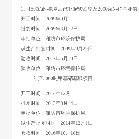
1
、
1500t/aN-
氰基乙酰亚胺酸乙酯及
2000t/aN-
硝基亚氨
开工时间：
2009
年
9
月
批复时间：
2009
年
3
月
12
日
审批单位：潍坊市环境保护局
试生产批复时间：
2009
年
9
月
29
日
验收时间：
2013
年
6
月
19
日
验收单位：潍坊市环境保护局
年产
3000
吨甲基硝基胍项目
开工时间：
2014
年
12
月
批复时间：
2013
年
8
月
14
日
审批单位：潍坊市环境保护局
试生产批复时间：
2014
年
12
月
1
日
验收时间：
2016
年
10
月
10
日