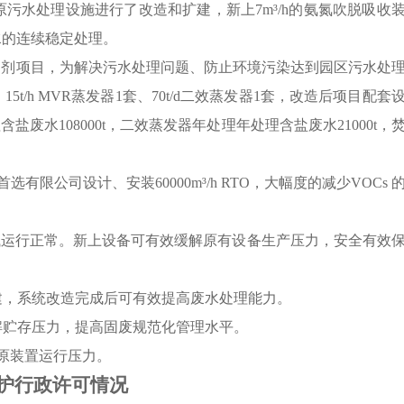
原污水处理设施进行了改造和扩建，新上
7m
³
/h
的氨氮吹脱吸收
水的连续稳定处理。
制剂项目，为解决污水处理问题、防止环境污染达到园区污水处
、
15t/h MVR
蒸发器
1
套、
70t/d
二效蒸发器
1
套，改造后项目配套
理含盐废水
108000t
，二效蒸发器年处理年处理含盐废水
21000t
，
首选有限公司设计、安装
60000m
³
/h RTO
，大幅度的减少
VOCs
试运行正常。新上设备可有效缓解原有设备生产压力，安全有效
建，系统改造完成后可有效提高废水处理能力。
解贮存压力，提高固废规范化管理水平。
原装置运行压力。
护行政许可情况