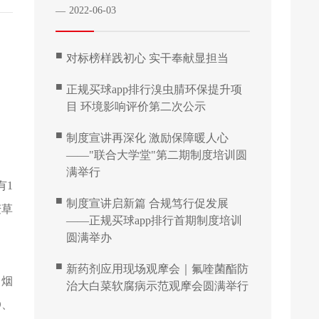
2022-06-03
—
■
对标榜样践初心 实干奉献显担当
■
正规买球app排行溴虫腈环保提升项
目 环境影响评价第二次公示
■
制度宣讲再深化 激励保障暖人心
——"联合大学堂"第二期制度培训圆
满举行
有1
■
制度宣讲启新篇 合规笃行促发展
麦草
——正规买球app排行首期制度培训
圆满举办
■
新药剂应用现场观摩会｜氟喹菌酯防
、烟
治大白菜软腐病示范观摩会圆满举行
D、