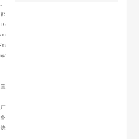
气、
6部
16
Nm
Nm
mg/
装置
理厂
设备
焚烧