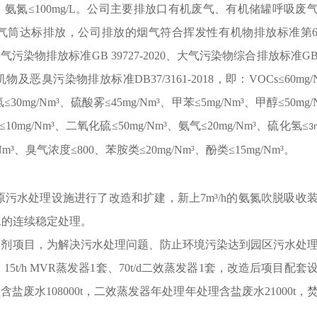
L，氨氮≤100mg/L。公司主要排放口有机废气、有机储罐呼吸废
排气筒达标排放，公司排放的烟气符合挥发性有机物排放标准第
大气污染物排放标准GB 39727-2020、大气污染物综合排放标准GB
物及恶臭污染物排放标准DB37/3161-2018
，即：VOCs≤60mg/
≤30mg/Nm³、硫酸雾≤45mg/Nm³、甲苯≤5mg/Nm³、甲醇≤50mg/
10mg/Nm³、二氧化硫≤50mg/Nm³、氨气≤20mg/Nm³、
硫化氢
≤
3
Nm³、
臭气浓度
≤800、
苯胺类
≤20mg/Nm³、
酚类
≤15mg/Nm³。
司原污水处理设施进行了改造和扩建，新上7m³/h的氨氮吹脱吸收
水的连续稳定处理。
t/a农药制剂项目，为解决污水处理问题、防止环境污染达到园区污水处
15t/h MVR蒸发器1套、70t/d二效蒸发器1套，改造后项目配套
盐废水108000t，二效蒸发器年处理年处理含盐废水21000t，