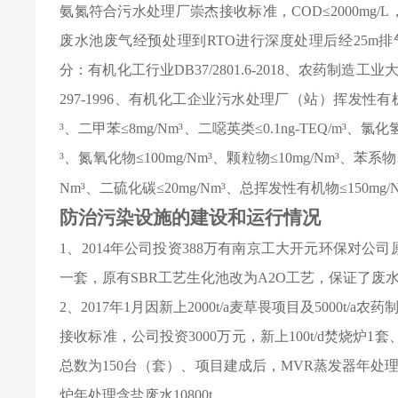
氨氮符合污水处理厂崇杰接收标准，COD≤2000mg/
废水池废气经预处理到RTO进行深度处理后经25m
分：有机化工行业DB37/2801.6-2018、农药制造工业
297-1996、有机化工企业污水处理厂（站）
挥发性有机
³、二甲苯≤8mg/Nm³、二噁英类≤0.1ng-TEQ/m³、氯化氢
³、氮氧化物≤100mg/Nm³、颗粒物≤10mg/Nm³、苯系物≤
Nm
³、
二硫化碳
≤20mg/Nm³、
总挥发性有机物
≤150mg/
防治污染设施的建设和运行情况
1
、2014年公司投资388万有南京工大开元环保对公
一套，原有SBR工艺生化池改为A2O工艺，保证了废
2
、2017年1月因新上2000t/a麦草畏项目及5000
接收标准，公司投资3000万元，新上100t/d焚烧炉1套、
总数为150台（套）、项目建成后，MVR蒸发器年处理含
炉年处理含盐废水10800t。