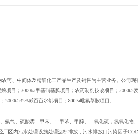
物农药、中间体及精细化工产品生产及销售为主营业务。公司现
基咪唑烷项目；3000t/a甲基硝基胍项目；农药制剂技改项目；2000t/a
；5000t/a35%威百亩水剂项目；800t/a吡氟草胺项目。
粒物、氨气、硫酸雾、甲苯、二甲苯、甲醇、二氧化硫，氮氧化物
经厂区内污水处理设施处理达标排放，污水排放口污染因子CO