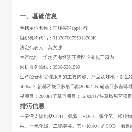
一、基础信息
包括单位名称：正规买球app排行
组织机构代码：91370700795318708K
法定代表人：苑文强
生产地址：潍坊滨海经济开发区临港化工园内
风机服务热线：0536-5301599
生产经营和管理服务的主要内容、产品及规模：以生
500t/a N-氰基乙酰亚胺酸乙酯2000t/a N-硝基亚胺
畏项目；2000t/a苄草丹项目；1200t/a戊炔草胺原药项目
排污信息
主要污染物包括COD、氨氮、VOCs、氯化氢、颗
尘、一氧化碳、二噁英类。其中废水中的COD、氨氮