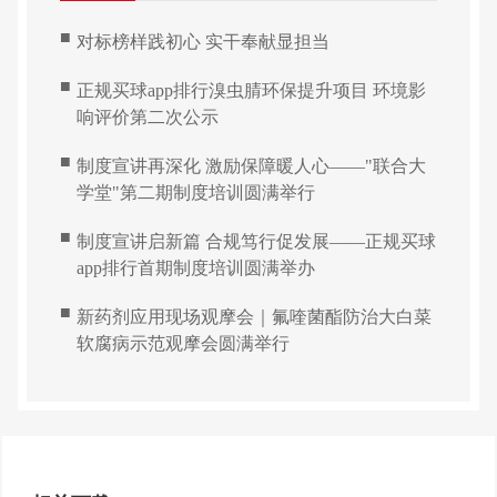
■
对标榜样践初心 实干奉献显担当
■
正规买球app排行溴虫腈环保提升项目 环境影
响评价第二次公示
■
制度宣讲再深化 激励保障暖人心——"联合大
学堂"第二期制度培训圆满举行
■
制度宣讲启新篇 合规笃行促发展——正规买球
app排行首期制度培训圆满举办
■
新药剂应用现场观摩会｜氟喹菌酯防治大白菜
软腐病示范观摩会圆满举行