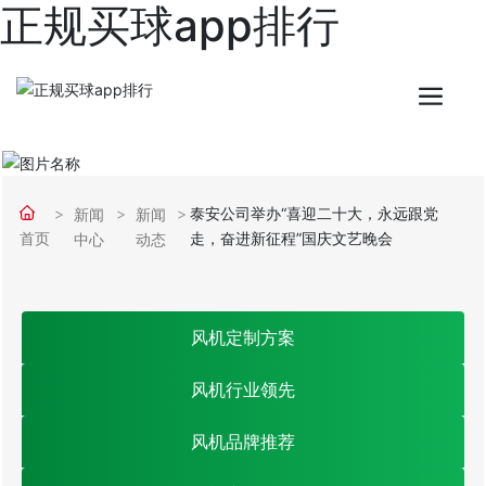
正规买球app排行
泰安公司举办“喜迎二十大，永远跟党
新闻
新闻
首页
走，奋进新征程”国庆文艺晚会
中心
动态
风机定制方案
风机行业领先
风机品牌推荐