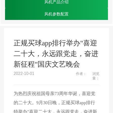
风机产品介绍
风机参数配置
正规买球app排行举办"喜迎
二十大，永远跟党走，奋进
新征程"国庆文艺晚会
2022-10-01
作者：
浏览
量：
为热烈庆祝祖国母亲73周年华诞，喜迎党
的二十大。9月30日晚，正规买球app排行
特举办"喜迎二十大，永远跟党走，奋进新