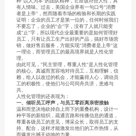
种"以人为本"的团队精神，它应该符合人性，具
有人情味。过去，美国企业界有一句口号"消费
者是上帝"，然而随着市场的检验和长期的实践
证明：企业的员工才是第一位的，任何时候我们
不要忘了，企业的"企"字，没有了人就只能变
成"止"字，所以现代企业最重要的是如何管理好
员工，只有让员工生产出好的产品，搞好市场营
销，做好售后服务，方能实现"消费者是上帝"这
一理论，而管理员工的最高境界就是人性化管
理。
由此可见，"民主管理，尊重人性"是人性化管理
的核心。真诚而宽容地对待员工，互相理解，信
赖，给人以改过的机会，才能赢得人心，调动员
工的积极性，使他们与公司同舟共济，患难与
共。
人性化管理的还表现为：
一、倾听员工呼声，与员工零距离亲密接触
温和而坚决地砍掉自上而下的重叠机构，设计一
种平等的新组织，疏通言路和传播信息的通道，
尊重各级员工的意见，博采众长，取得员工的支
持、配合，这样才能激发出他们的工作热情，从
而爆发出撼天动地的力量。