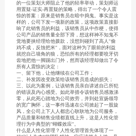
的一位策划大师阻止了他的轻率举动，策划师运
用置疑-证实-再置疑的策略，得出了一个令人震
惊的答案：原来是销售员在暗中捣鬼。事实是这
样的，公司下发一项新的政策，这项政策直接影
响了此销售员的利益，该销售员从中作梗，使得
公司产品的销售量全部下滑，想这样神不知鬼不
觉地要挟经理给他拨款，没想到碰到了高人"偷
鸡不成，反蚀把米"，面对这种为了眼前的利益
就挖自己墙角的狼，恐怕所有的经理都要咬牙切
齿地把他一脚踢出门外，然而该经理却做出了令
所有人震惊的决定：
一、留下他，让他继续在公司工作；
二、补发因改变政策给该销售员造成的损失；
三、以此为案例，让该销售员亲自讲述自己所犯
的错误及内心感受。如此举措令该销售员感激涕
零，从此死心踏地为公司效劳，并到处宣扬领导
的宽广胸怀，这一事件迅速在公司掀起了一股旋
风，全公司上下人人都忠心耿耿地为公司服务，
产品质量和销售业绩都直线上升，这是人性化管
理行为中典型的"蝴蝶效应"。
什么是人性化管理？人性化管理首先体现了一