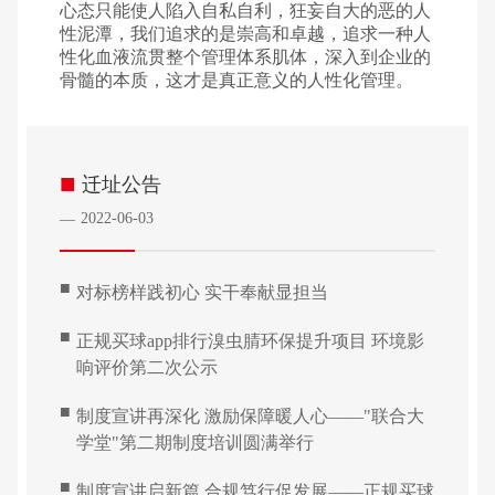
心态只能使人陷入自私自利，狂妄自大的恶的人
性泥潭，我们追求的是崇高和卓越，追求一种人
性化血液流贯整个管理体系肌体，深入到企业的
骨髓的本质，这才是真正意义的人性化管理。
■
迁址公告
2022-06-03
—
■
对标榜样践初心 实干奉献显担当
■
正规买球app排行溴虫腈环保提升项目 环境影
响评价第二次公示
■
制度宣讲再深化 激励保障暖人心——"联合大
学堂"第二期制度培训圆满举行
■
制度宣讲启新篇 合规笃行促发展——正规买球