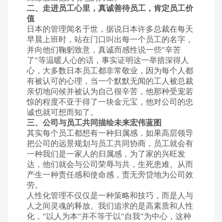
二、走进员工心里，真诚善待员工，肯定员工价
值
日本的管理闻名于世，据说日本许多总裁在每天
早晨上班时，站在门口叫出每一个员工的名字，
并向他们鞠躬致意，真诚而感性说一些"辛苦
了"等温暖人心的话，事实证明这一举措深得人
心，大多数日本员工都非常敬业，因为每个人都
有被认可的心理，当一个默默无闻的工人被总裁
亲切地问候并被认为自己很辛苦，他那种受宠若
惊的程度不亚于得了一块金元宝，他对公司的忠
诚也就可想而知了。
三、公司与员工共同描绘未来宏伟蓝图
其实每个员工都想有一种归属感，如果高层领导
把公司的远景规划与员工共同协商，员工就会有
一种我们是一家人的归属感，为了家的兴旺发
达，他们就会与公司荣辱与共，生死患难。从而
产生一种责任感和使命感，责无旁贷地为公司效
劳。
人性化管理不仅仅是一种策略和技巧，而是人与
人之间灵魂的释放。我们追求的是高素质和人性
化，"以人为本"并不等于以"自我"为中心，这种