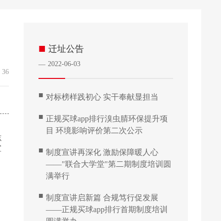
■
迁址公告
2022-06-03
—
36
：
■
对标榜样践初心 实干奉献显担当
■
正规买球app排行溴虫腈环保提升项
。
目 环境影响评价第二次公示
志
宣
■
制度宣讲再深化 激励保障暖人心
——"联合大学堂"第二期制度培训圆
满举行
■
制度宣讲启新篇 合规笃行促发展
——正规买球app排行首期制度培训