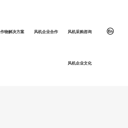
作物解决方案
风机企业合作
风机采购咨询
风机企业文化