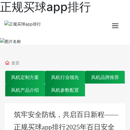
正规买球app排行
首页
风机定制方案
风机行业领先
风机品牌推荐
风机产品介绍
风机参数配置
筑牢安全防线，共启百日新程——
正规买球app排行2025年百日安全