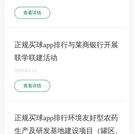
查看详情
正规买球app排行与莱商银行开展
联学联建活动
2025-03-13
查看详情
正规买球app排行环境友好型农药
生产及研发基地建设项目（罐区、