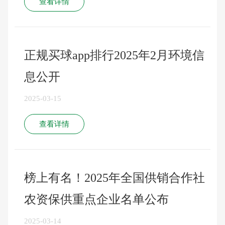
查看详情
正规买球app排行2025年2月环境信
息公开
2025-03-15
查看详情
榜上有名！2025年全国供销合作社
农资保供重点企业名单公布
2025-03-14