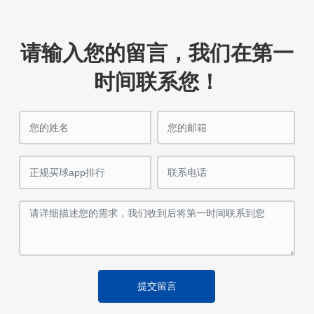
请输入您的留言，我们在第一
时间联系您！
提交留言