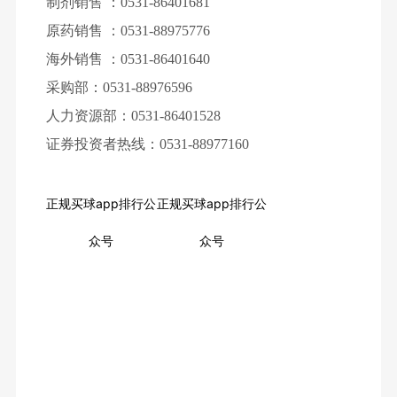
制剂销售 ：
0531-86401681
原药销售 ：
0531-88975776
海外销售 ：
0531-86401640
采购部：
0531-8
8976596
人力资源部
：0531-86401528
证券投资者热线：0531-88977160
正规买球app排行公
正规买球app排行公
众号
众号